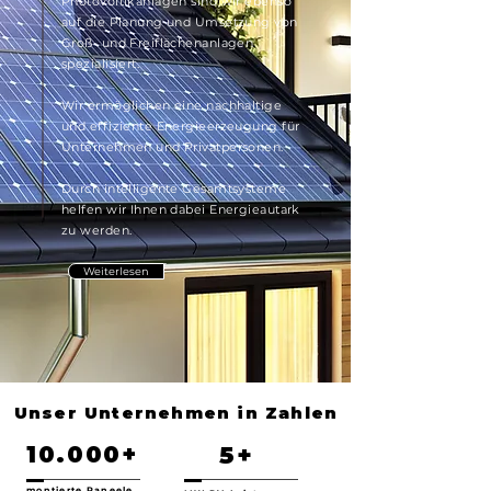
Photovoltikanlagen sind wir ebenso
auf die Planung und Umsetzung von
Groß- und Freiflächenanlagen
spezialisiert.
Wir ermöglichen eine nachhaltige
und effiziente Energieerzeugung für
Unternehmen und Privatpersonen.
Durch intelligente Gesamtsysteme
helfen wir Ihnen dabei Energieautark
zu werden.
Weiterlesen
Unser Unternehmen in Zahlen
10.000+
5+
montierte Paneele