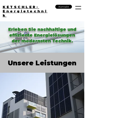
KETSCHLER-
Kontakt
Energietechni
k
Erleben Sie nachhaltige und
effiziente Energielösungen
der modernsten Technik.
Unsere Leistungen