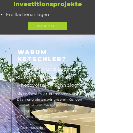
Investitionsprojekte
Freiflächenanlagen
mehr dazu
WARUM
KETSCHLER?
Innovation und Exzellenz
durch Expertise in der
Photovoltaik-Technologie.
Als Photovoltaik-Unternehmen mit
Erfahrung bieten wir unseren Kunden
innovative und maßgeschneiderte
Lösungen für eine nachhaltige und
effiziente Energieerzeugung.
Neben Hauseigene